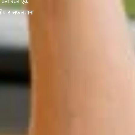
्, कतारको एक
 सीप र सफलतामा