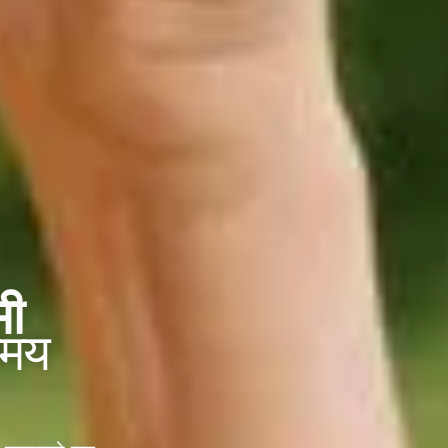
मी
समय