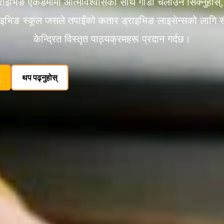
्राइभिङ एकेडेमीमा आत्मविश्वासका साथ गाडी चलाउन सिक्नुहोस
राइभिङ स्कूल जसले तपाईंको कतार ड्राइभिङ लाइसेन्सको लागि
केन्द्रित विस्तृत पाठ्यक्रमहरू प्रदान गर्दछ।
थप पढ्नुहोस्